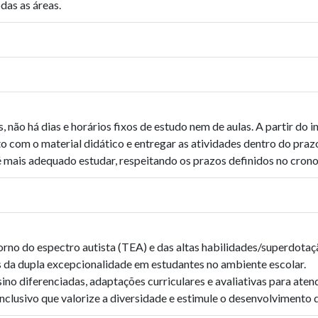
das as áreas.
não há dias e horários fixos de estudo nem de aulas. A partir do i
tato com o material didático e entregar as atividades dentro do pra
 é mais adequado estudar, respeitando os prazos definidos no cron
torno do espectro autista (TEA) e das altas habilidades/superdota
s da dupla excepcionalidade em estudantes no ambiente escolar.
sino diferenciadas, adaptações curriculares e avaliativas para aten
clusivo que valorize a diversidade e estimule o desenvolvimento 