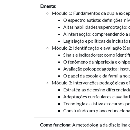
Ementa:
Módulo 1: Fundamentos da dupla excepc
O espectro autista: definições, nív
Altas habilidades/superdotação: c
A intersecção: compreendendo a d
Legislação e políticas de inclusão 
Módulo 2: Identificação e avaliação (Se
Sinais e indicadores: como identif
O fenômeno da hiperlexia e o hiper
Avaliação psicopedagógica: instru
O papel da escola e da família no 
Módulo 3: Intervenções pedagógicas e i
Estratégias de ensino diferenciad
Adaptações curriculares e avaliat
Tecnologia assistiva e recursos 
Construindo um plano educacional 
Como funciona:
A metodologia da disciplina c