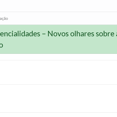
cação
encialidades – Novos olhares sobre 
o