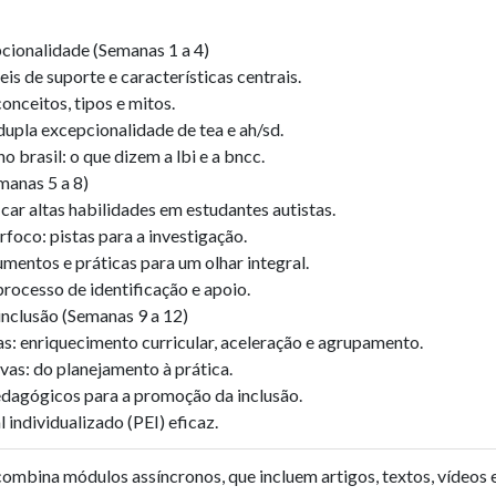
ionalidade (Semanas 1 a 4)
eis de suporte e características centrais.
onceitos, tipos e mitos.
upla excepcionalidade de tea e ah/sd.
no brasil: o que dizem a lbi e a bncc.
manas 5 a 8)
icar altas habilidades em estudantes autistas.
foco: pistas para a investigação.
mentos e práticas para um olhar integral.
processo de identificação e apoio.
nclusão (Semanas 9 a 12)
as: enriquecimento curricular, aceleração e agrupamento.
ivas: do planejamento à prática.
pedagógicos para a promoção da inclusão.
individualizado (PEI) eficaz.
ombina módulos assíncronos, que incluem artigos, textos, vídeos 