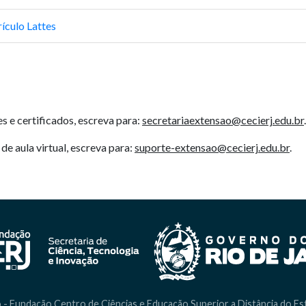
ículo Lattes
 e certificados, escreva para:
secretariaextensao@cecierj.edu.br
.
de aula virtual, escreva para:
suporte-extensao@cecierj.edu.br
.
 - Fundação Centro de Ciências e Educação Superior a Distância do Es