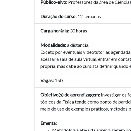
Público-alvo:
Professores da área de Ciência
Duração do curso:
12 semanas
Carga horária:
30 horas
Modalidade:
a distância.
Exceto por eventuais videotutorias agendadas, 
acessar a sala de aula virtual, entrar em con
própria, mas cabe ao cursista definir quando
Vagas:
150
Objetivo(s) de aprendizagem:
Investigar os 
tópicos da Física tendo como ponto de partid
meio do uso de exemplos práticos, métodos b
Ementa:
Metodologia ativa da aprendizagem po