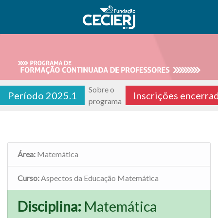
Sobre o
Período 2025.1
Inscrições encerra
programa
Área:
Matemática
Curso:
Aspectos da Educação Matemática
Disciplina:
Matemática