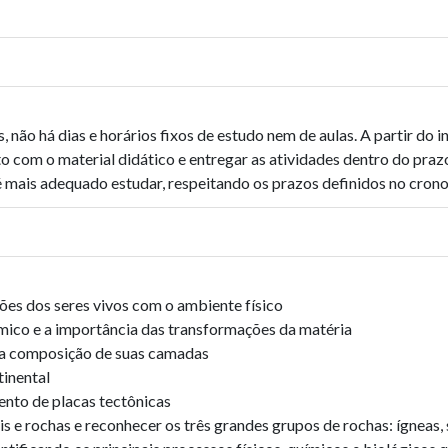
não há dias e horários fixos de estudo nem de aulas. A partir do i
tato com o material didático e entregar as atividades dentro do pra
 é mais adequado estudar, respeitando os prazos definidos no cron
es dos seres vivos com o ambiente físico
mico e a importância das transformações da matéria
e a composição de suas camadas
tinental
to de placas tectônicas
is e rochas e reconhecer os três grandes grupos de rochas: ígneas