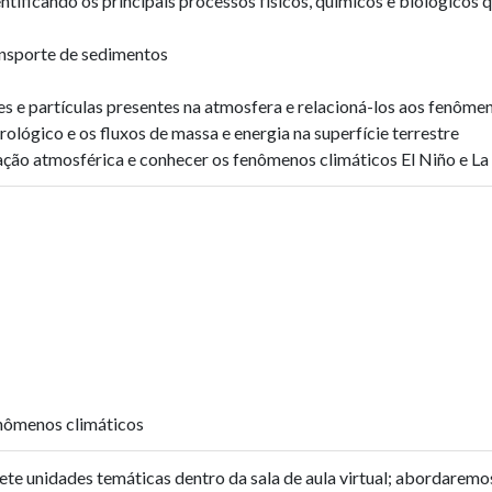
tificando os principais processos físicos, químicos e biológicos
ransporte de sedimentos
 e partículas presentes na atmosfera e relacioná-los aos fenômeno
ológico e os fluxos de massa e energia na superfície terrestre
lação atmosférica e conhecer os fenômenos climáticos El Niño e La
nômenos climáticos
ete unidades temáticas dentro da sala de aula virtual; abordaremo